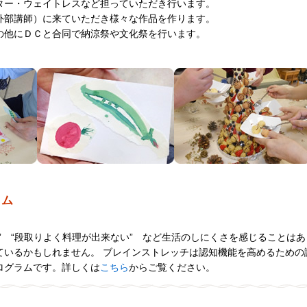
ター・ウェイトレスなど担っていただき行います。
外部講師）に来ていただき様々な作品を作ります。
の他にＤＣと合同で納涼祭や文化祭を行います。
ラム
” “段取りよく料理が出来ない” など生活のしにくさを感じることは
ているかもしれません。 ブレインストレッチは認知機能を高めるための
ログラムです。詳しくは
こちら
からご覧ください。